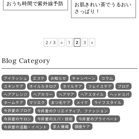
おうち時間で紫外線予防
お肌きれい茶でうるおい
さっぱり！
2 / 3
«
1
2
3
»
Blog Category
アイラッシュ
エステ
お知らせ
キャンペーン
コラム
スキンケア
ネイルカタログ
ネイルケア
フェイスケア
ブログ
ヘアアレンジ
ヘアカラー
ヘアケア
ヘアスタイル
ヘッドスパ
ホームケア
マツエク
まつ毛ケア
メイク
ライフスタイル
今井愛のブログ
今井愛のクリエイティブ、ファッション
今井愛のサロン
今井愛のスパ・技術
今井愛のプライベート
求人情報
頭皮ケア
今井愛の活動・イベント