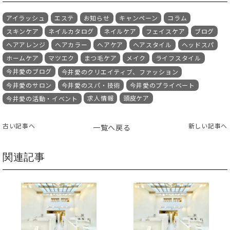
アイラッシュ
エステ
お知らせ
キャンペーン
コラム
スキンケア
ネイルカタログ
ネイルケア
フェイスケア
ブログ
ヘアアレンジ
ヘアカラー
ヘアケア
ヘアスタイル
ヘッドスパ
ホームケア
マツエク
まつ毛ケア
メイク
ライフスタイル
今井愛のブログ
今井愛のクリエイティブ、ファッション
今井愛のサロン
今井愛のスパ・技術
今井愛のプライベート
求人情報
頭皮ケア
今井愛の活動・イベント
古い記事へ
新しい記事へ
一覧へ戻る
関連記事