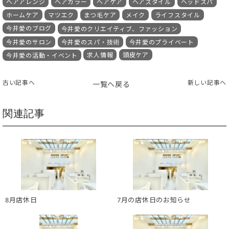
ヘアアレンジ
ヘアカラー
ヘアケア
ヘアスタイル
ヘッドスパ
ホームケア
マツエク
まつ毛ケア
メイク
ライフスタイル
今井愛のブログ
今井愛のクリエイティブ、ファッション
今井愛のサロン
今井愛のスパ・技術
今井愛のプライベート
求人情報
頭皮ケア
今井愛の活動・イベント
古い記事へ
新しい記事へ
一覧へ戻る
関連記事
8月店休日
7月の店休日のお知らせ