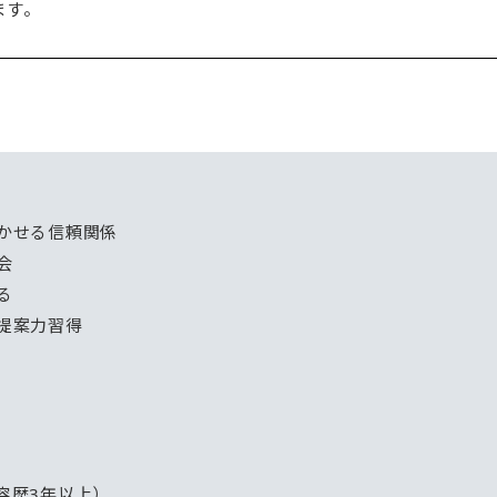
ます。
かせる信頼関係
会
る
提案力習得
容歴3年以上）