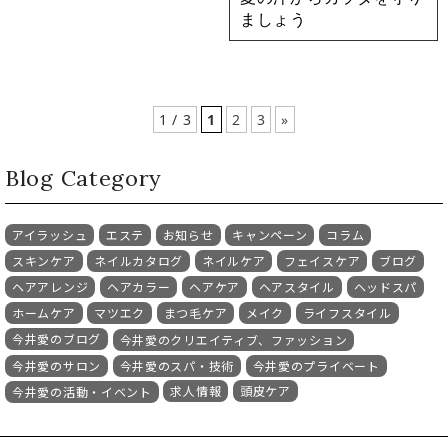
ましょう
1 / 3
1
2
3
»
Blog Category
アイラッシュ
エステ
お知らせ
キャンペーン
コラム
スキンケア
ネイルカタログ
ネイルケア
フェイスケア
ブログ
ヘアアレンジ
ヘアカラー
ヘアケア
ヘアスタイル
ヘッドスパ
ホームケア
マツエク
まつ毛ケア
メイク
ライフスタイル
今井愛のブログ
今井愛のクリエイティブ、ファッション
今井愛のサロン
今井愛のスパ・技術
今井愛のプライベート
求人情報
頭皮ケア
今井愛の活動・イベント