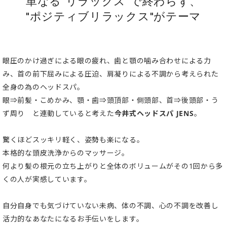
単なる“リラックス”で終わらず、
"ポジティブリラックス"がテーマ
眼圧のかけ過ぎによる眼の疲れ、歯と顎の噛み合わせによる力
み、首の前下屈みによる圧迫、肩凝りによる不調から考えられた
全身の為のヘッドスパ。
眼⇒前髪・こめかみ、顎・歯⇒頭頂部・側頭部、首⇒後頭部・う
ず周り と連動していると考えた
今井式ヘッドスパ JENS
。
驚くほどスッキリ軽く、姿勢も楽になる。
本格的な頭皮洗浄からのマッサージ。
何より髪の根元の立ち上がりと全体のボリュームがその1回から多
くの人が実感しています。
自分自身でも気づけていない未病、体の不調、心の不調を改善し
活力的なあなたになるお手伝いをします。