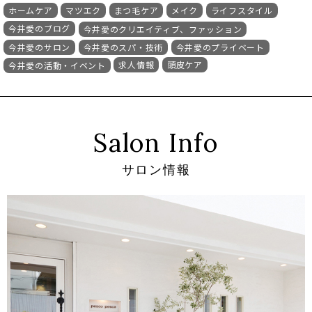
ホームケア
マツエク
まつ毛ケア
メイク
ライフスタイル
今井愛のブログ
今井愛のクリエイティブ、ファッション
今井愛のサロン
今井愛のスパ・技術
今井愛のプライベート
求人情報
頭皮ケア
今井愛の活動・イベント
Salon Info
サロン情報