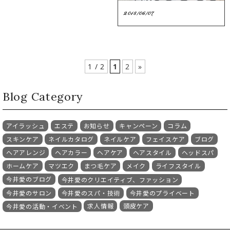
2018/06/07
1 / 2
1
2
»
Blog Category
アイラッシュ
エステ
お知らせ
キャンペーン
コラム
スキンケア
ネイルカタログ
ネイルケア
フェイスケア
ブログ
ヘアアレンジ
ヘアカラー
ヘアケア
ヘアスタイル
ヘッドスパ
ホームケア
マツエク
まつ毛ケア
メイク
ライフスタイル
今井愛のブログ
今井愛のクリエイティブ、ファッション
今井愛のサロン
今井愛のスパ・技術
今井愛のプライベート
求人情報
頭皮ケア
今井愛の活動・イベント