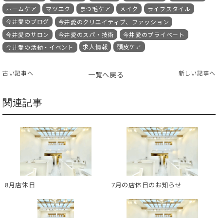
ホームケア
マツエク
まつ毛ケア
メイク
ライフスタイル
今井愛のブログ
今井愛のクリエイティブ、ファッション
今井愛のサロン
今井愛のスパ・技術
今井愛のプライベート
求人情報
頭皮ケア
今井愛の活動・イベント
古い記事へ
新しい記事へ
一覧へ戻る
関連記事
8月店休日
7月の店休日のお知らせ