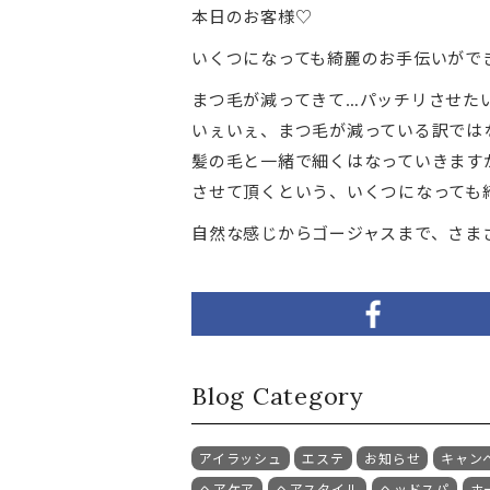
本日のお客様♡
いくつになっても綺麗のお手伝いができ
まつ毛が減ってきて…パッチリさせた
いぇいぇ、まつ毛が減っている訳では
髪の毛と一緒で細くはなっていきますが
させて頂くという、いくつになっても綺麗
自然な感じからゴージャスまで、さま
Blog Category
アイラッシュ
エステ
お知らせ
キャン
ヘアケア
ヘアスタイル
ヘッドスパ
ホ