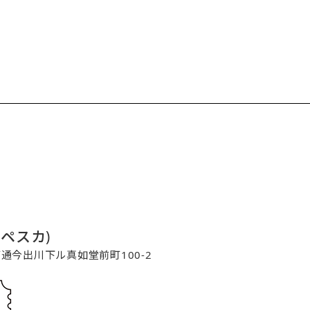
コペスカ)
寺町通今出川下ル真如堂前町100-2