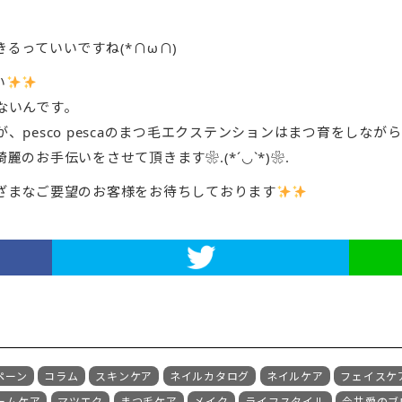
るっていいですね(*∩ω∩)
い
ないんです。
、pesco pescaのまつ毛エクステンションはまつ育をしな
のお手伝いをさせて頂きます❀.(*´◡`*)❀.
ざまなご要望のお客様をお待ちしております
ペーン
コラム
スキンケア
ネイルカタログ
ネイルケア
フェイスケ
ームケア
マツエク
まつ毛ケア
メイク
ライフスタイル
今井愛のブ