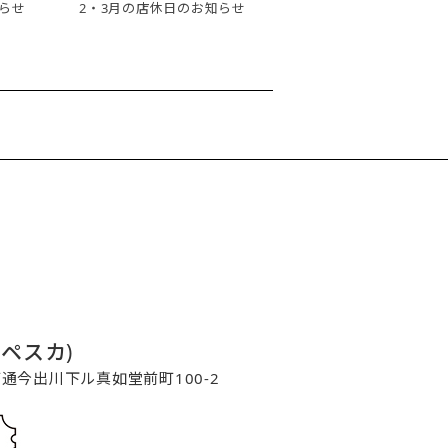
らせ
2・3月の店休日のお知らせ
コペスカ)
寺町通今出川下ル真如堂前町100-2