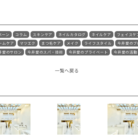
ペーン
コラム
スキンケア
ネイルカタログ
ネイルケア
フェイスケ
ームケア
マツエク
まつ毛ケア
メイク
ライフスタイル
今井愛のブ
井愛のサロン
今井愛のスパ・技術
今井愛のプライベート
今井愛の活動
一覧へ戻る