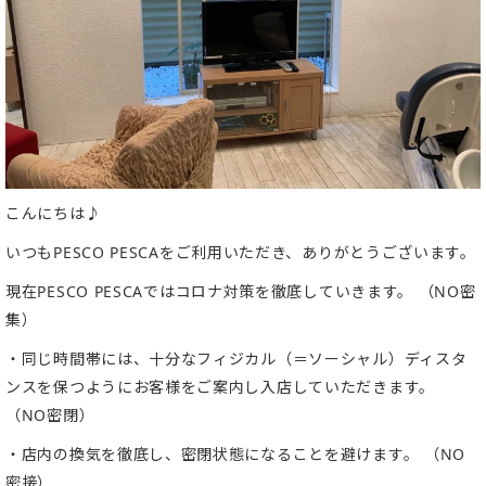
こんにちは♪
いつも
PESCO PESCA
をご利用いただき、ありがとうございます。
現在
PESCO PESCA
ではコロナ対策を徹底していきます。
（
NO
密
集）
・同じ時間帯には、十分なフィジカル（＝ソーシャル）ディスタ
ンスを保つようにお客様をご案内し入店していただきます。
（
NO
密閉）
・店内の換気を徹底し、密閉状態になることを避けます。
（
NO
密接）