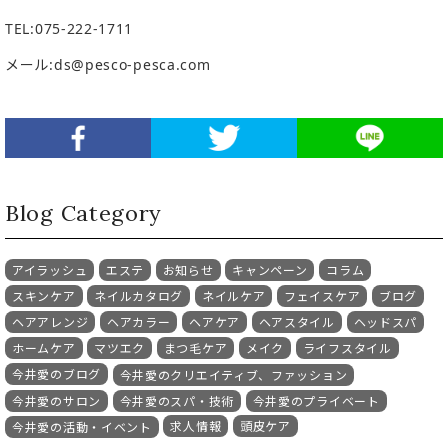
TEL:075-222-1711
メール
:ds@pesco-pesca.com
Blog Category
アイラッシュ
エステ
お知らせ
キャンペーン
コラム
スキンケア
ネイルカタログ
ネイルケア
フェイスケア
ブログ
ヘアアレンジ
ヘアカラー
ヘアケア
ヘアスタイル
ヘッドスパ
ホームケア
マツエク
まつ毛ケア
メイク
ライフスタイル
今井愛のブログ
今井愛のクリエイティブ、ファッション
今井愛のサロン
今井愛のスパ・技術
今井愛のプライベート
求人情報
頭皮ケア
今井愛の活動・イベント