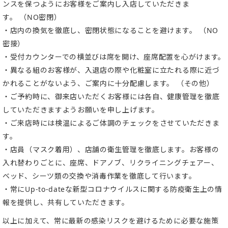
ンスを保つようにお客様をご案内し入店していただきま
す。 （NO密閉）
・店内の換気を徹底し、密閉状態になることを避けます。 （NO
密接）
・受付カウンターでの横並びは席を開け、座席配置を心がけます。
・異なる組のお客様が、入退店の際や化粧室に立たれる際に近づ
かれることがないよう、ご案内に十分配慮します。 （その他）
・ご予約時に、御来店いただくお客様には各自、健康管理を徹底
していただきますようお願いを申し上げます。
・ご来店時には検温によるご体調のチェックをさせていただきま
す。
・店員（マスク着用）、店舗の衛生管理を徹底します。お客様の
入れ替わりごとに、座席、ドアノブ、リクライニングチェアー、
ベッド、シーツ類の交換や消毒作業を徹底して行います。
・常にUp-to-dateな新型コロナウイルスに関する防疫衛生上の情
報を提供し、共有していただきます。
以上に加えて、常に最新の感染リスクを避けるために必要な施策