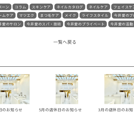
ペーン
コラム
スキンケア
ネイルカタログ
ネイルケア
フェイスケ
ームケア
マツエク
まつ毛ケア
メイク
ライフスタイル
今井愛のブ
井愛のサロン
今井愛のスパ・技術
今井愛のプライベート
今井愛の活動
一覧へ戻る
日のお知らせ
5月の店休日のお知らせ
3月の店休日のお知