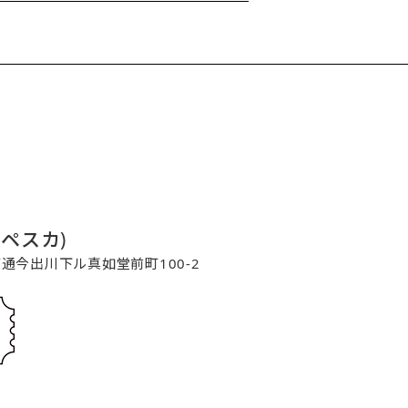
コペスカ)
寺町通今出川下ル真如堂前町100-2