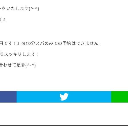
トをいたします(^-^)
！』
0円です！』※10分スパのみでの予約はできません。
なりスッキリします！
せて是非(^-^)