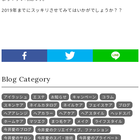
2019年までにスッキリさせてみてはいかがでしょうか？？
Blog Category
アイラッシュ
エステ
お知らせ
キャンペーン
コラム
スキンケア
ネイルカタログ
ネイルケア
フェイスケア
ブログ
ヘアアレンジ
ヘアカラー
ヘアケア
ヘアスタイル
ヘッドスパ
ホームケア
マツエク
まつ毛ケア
メイク
ライフスタイル
今井愛のブログ
今井愛のクリエイティブ、ファッション
今井愛のサロン
今井愛のスパ・技術
今井愛のプライベート