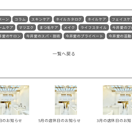
ペーン
コラム
スキンケア
ネイルカタログ
ネイルケア
フェイスケ
ームケア
マツエク
まつ毛ケア
メイク
ライフスタイル
今井愛のブ
井愛のサロン
今井愛のスパ・技術
今井愛のプライベート
今井愛の活動
一覧へ戻る
日のお知らせ
5月の店休日のお知らせ
3月の店休日のお知