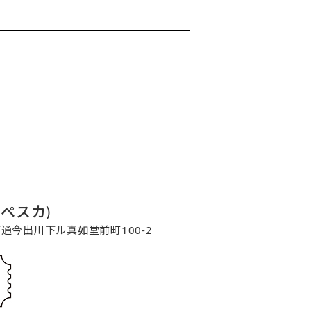
コペスカ)
寺町通今出川下ル真如堂前町100-2