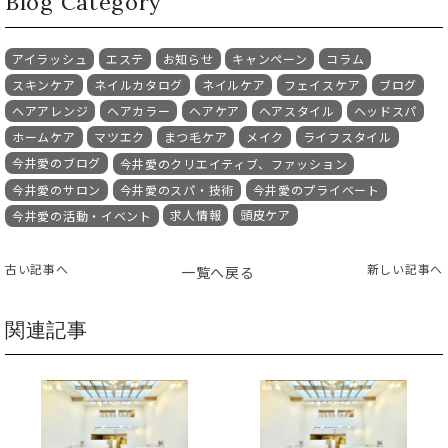
Blog Category
アイラッシュ
エステ
お知らせ
キャンペーン
コラム
スキンケア
ネイルカタログ
ネイルケア
フェイスケア
ブログ
ヘアアレンジ
ヘアカラー
ヘアケア
ヘアスタイル
ヘッドスパ
ホームケア
マツエク
まつ毛ケア
メイク
ライフスタイル
今井愛のブログ
今井愛のクリエイティブ、ファッション
今井愛のサロン
今井愛のスパ・技術
今井愛のプライベート
求人情報
頭皮ケア
今井愛の活動・イベント
古い記事へ
新しい記事へ
一覧へ戻る
関連記事