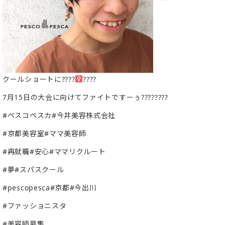
クールショートに????‍
????
7月15日の大会に向けてファイトですーぅ????????
#ペスコペスカ#今井美容株式会社
#京都美容室#ママ美容師
#再就職#安心#ママリクルート
#夢#スパスクール
#pescopesca#京都#今出川
#ファッショニスタ
#美容師募集