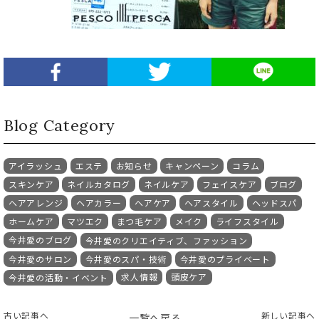
Blog Category
アイラッシュ
エステ
お知らせ
キャンペーン
コラム
スキンケア
ネイルカタログ
ネイルケア
フェイスケア
ブログ
ヘアアレンジ
ヘアカラー
ヘアケア
ヘアスタイル
ヘッドスパ
ホームケア
マツエク
まつ毛ケア
メイク
ライフスタイル
今井愛のブログ
今井愛のクリエイティブ、ファッション
今井愛のサロン
今井愛のスパ・技術
今井愛のプライベート
求人情報
頭皮ケア
今井愛の活動・イベント
古い記事へ
新しい記事へ
一覧へ戻る