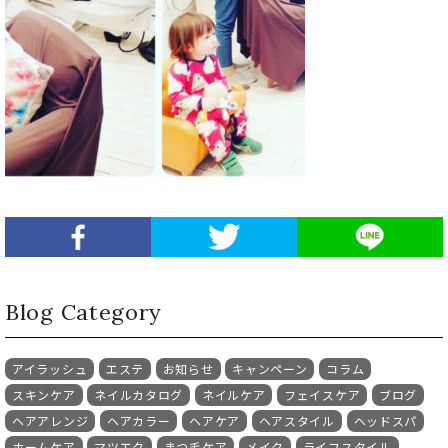
Blog Category
アイラッシュ
エステ
お知らせ
キャンペーン
コラム
スキンケア
ネイルカタログ
ネイルケア
フェイスケア
ブログ
ヘアアレンジ
ヘアカラー
ヘアケア
ヘアスタイル
ヘッドスパ
ホームケア
マツエク
まつ毛ケア
メイク
ライフスタイル