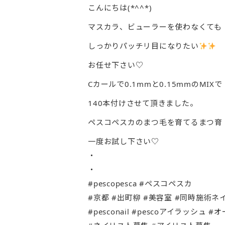
こんにちは(*^^*)
マスカラ、ビューラーを使わなくても
しっかりパッチリ目になりたい
お任せ下さい♡
Cカールで0.1mmと0.15mmのMIXで
140本付けさせて頂きました。
ペスコペスカのまつ毛を育てるまつ育
一度お試し下さい♡
・
・
#pescopesca #ペスコペスカ
#京都 #出町柳 #美容室 #同時施術ネ
#pesconail #pescoアイラッシ