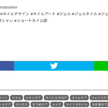
instasalon
#followme #ネイルデザイン #ネイルアート #ジェル #ジェルネイ
d #オシャレ #ショートネイル部
ペーン
コラム
スキンケア
ネイルカタログ
ネイルケア
フェイスケ
ームケア
マツエク
まつ毛ケア
メイク
ライフスタイル
今井愛のブ