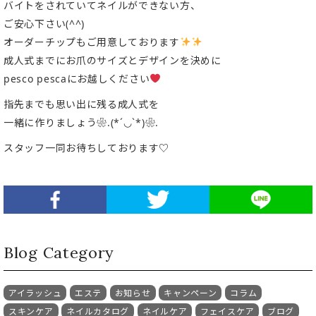
バイトをされていてネイルができない方、
ご安心下さい(^^)
オーダーチップもご用意しております
成人式までにお爪のサイズとデザインを決めに
pesco pescaにお越しください
指先までも思い出に残る成人式を
一緒に作りましょう❀.(*´◡`*)❀.
スタッフ一同お待ちしております♡
Blog Category
アイラッシュ
エステ
お知らせ
キャンペーン
コラム
スキンケア
ネイルカタログ
ネイルケア
フェイスケア
ブログ