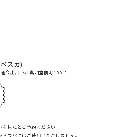
コペスカ)
寺町通今出川下ル真如堂前町100-2
ジを見たとご予約ください
ッドスパにはご使用いただけません。