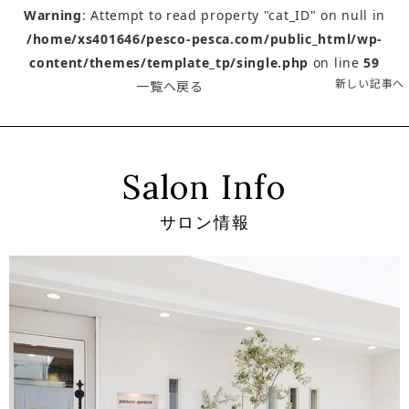
Warning
: Attempt to read property "cat_ID" on null in
/home/xs401646/pesco-pesca.com/public_html/wp-
content/themes/template_tp/single.php
on line
59
新しい記事へ
一覧へ戻る
Salon Info
サロン情報