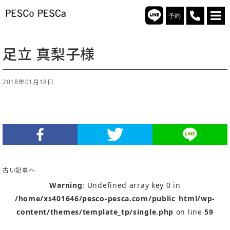
予約
足立 真梨子様
2018年01月18日
古い記事へ
Warning
: Undefined array key 0 in
/home/xs401646/pesco-pesca.com/public_html/wp-
content/themes/template_tp/single.php
on line
59