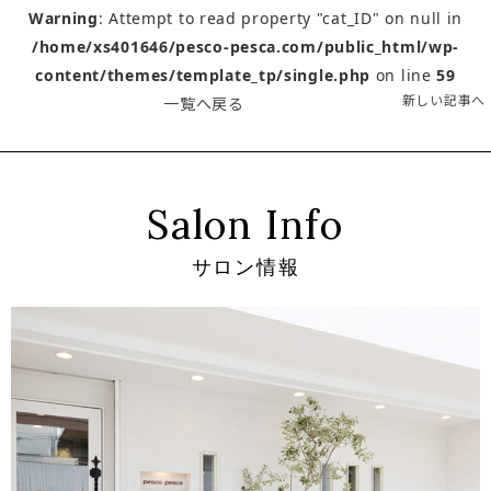
Warning
: Attempt to read property "cat_ID" on null in
/home/xs401646/pesco-pesca.com/public_html/wp-
content/themes/template_tp/single.php
on line
59
新しい記事へ
一覧へ戻る
Salon Info
サロン情報