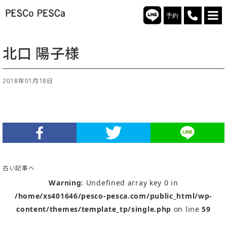
予約
北口 陽子様
2018年01月18日
古い記事へ
Warning
: Undefined array key 0 in
/home/xs401646/pesco-pesca.com/public_html/wp-
content/themes/template_tp/single.php
on line
59