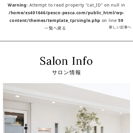
Warning
: Attempt to read property "cat_ID" on null in
/home/xs401646/pesco-pesca.com/public_html/wp-
content/themes/template_tp/single.php
on line
59
新しい記事へ
一覧へ戻る
Salon Info
サロン情報