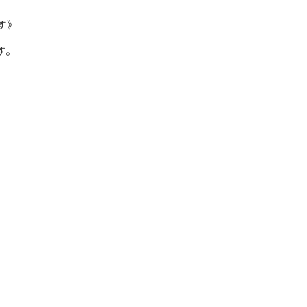
す》
す。