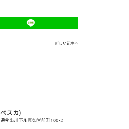
新しい記事へ
コペスカ)
寺町通今出川下ル真如堂前町100-2