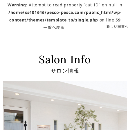
Warning
: Attempt to read property "cat_ID" on null in
/home/xs401646/pesco-pesca.com/public_html/wp-
content/themes/template_tp/single.php
on line
59
新しい記事へ
一覧へ戻る
Salon Info
サロン情報