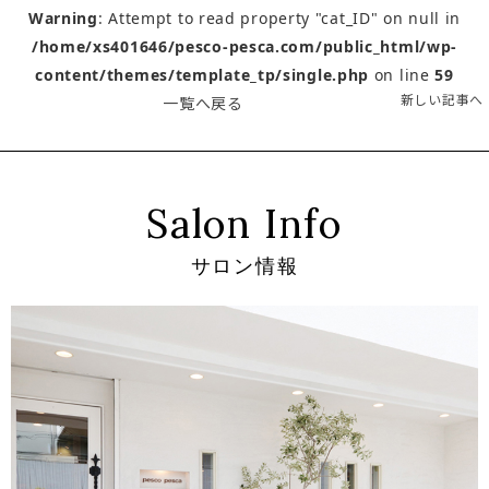
Warning
: Attempt to read property "cat_ID" on null in
/home/xs401646/pesco-pesca.com/public_html/wp-
content/themes/template_tp/single.php
on line
59
新しい記事へ
一覧へ戻る
Salon Info
サロン情報