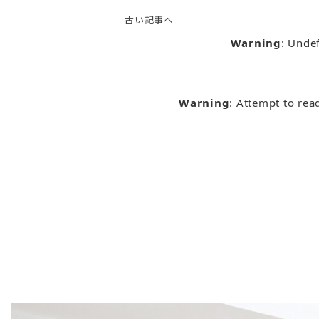
古い記事へ
Warning
: Unde
Warning
: Attempt to rea