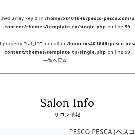
fined array key 0 in
/home/xs401646/pesco-pesca.com/p
content/themes/template_tp/single.php
on line
59
d property "cat_ID" on null in
/home/xs401646/pesco-pes
content/themes/template_tp/single.php
on line
59
一覧へ戻る
Salon Info
サロン情報
PESCO PESCA (ペス